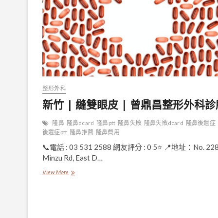
整形外科
新竹 | 縫雙眼皮 | 曾鼎昌整形外科診
隆鼻
隆鼻dcard
隆鼻ptt
隆鼻失敗
隆鼻失敗dcard
隆鼻後遺症
後遺症ptt
隆鼻推薦
隆鼻費用
📞電話 : 03 531 2588 網友評分 : 0 5⭐ 📍地址：No. 22
Minzu Rd, East D…
新
View More
竹
|
縫
雙
眼