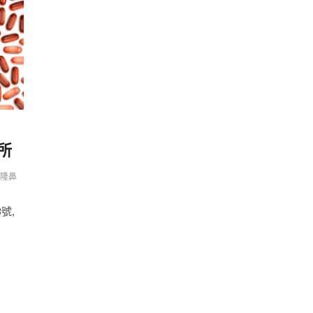
所
隆鼻
8號,