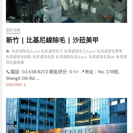
雷射治療
新竹 | 比基尼線除毛 | 沙菈美甲
私密處除毛dcard
私密處除毛刀
私密處除毛刀dcard
私密處除毛教學
私密處除毛缺點
私密處除毛膏
私密處除毛膏dcard
私密處除毛膏ptt
私密處
除毛膏推薦
📞電話 : 03 658 8252 網友評分 : 0 5⭐ 📍地址：No. 178號,
Shengli 5th Rd, …
新
View More
竹
|
比
基
尼
線
除
毛
|