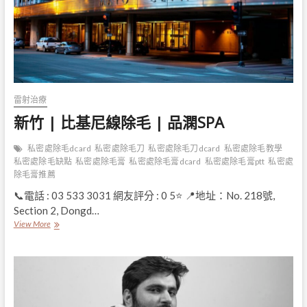
沙
菈
美
甲
雷射治療
新竹 | 比基尼線除毛 | 品澖SPA
私密處除毛dcard
私密處除毛刀
私密處除毛刀dcard
私密處除毛教學
私密處除毛缺點
私密處除毛膏
私密處除毛膏dcard
私密處除毛膏ptt
私密處
除毛膏推薦
📞電話 : 03 533 3031 網友評分 : 0 5⭐ 📍地址：No. 218號,
Section 2, Dongd…
新
View More
竹
|
比
基
尼
線