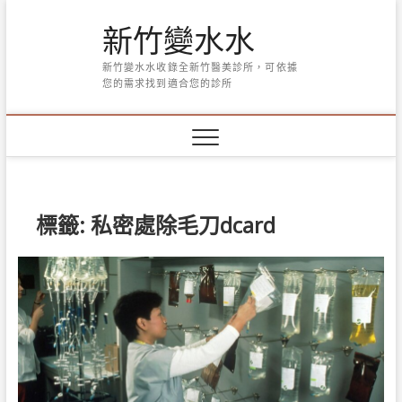
Skip
新竹變水水
to
content
新竹變水水收錄全新竹醫美診所，可依據
您的需求找到適合您的診所
標籤:
私密處除毛刀dcard