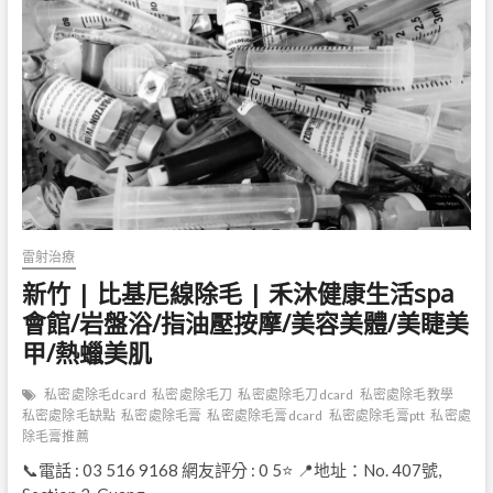
尼
線
除
毛
|
米
凱
拉
美
甲
美
睫
雷射治療
新竹 | 比基尼線除毛 | 禾沐健康生活spa
會館/岩盤浴/指油壓按摩/美容美體/美睫美
甲/熱蠟美肌
私密處除毛dcard
私密處除毛刀
私密處除毛刀dcard
私密處除毛教學
私密處除毛缺點
私密處除毛膏
私密處除毛膏dcard
私密處除毛膏ptt
私密處
除毛膏推薦
📞電話 : 03 516 9168 網友評分 : 0 5⭐ 📍地址：No. 407號,