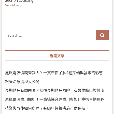
Section 2, Guang…
新
View More
竹
|
比
基
尼
Search
線
除
…
毛
|
禾
近期文章
沐
健
康
生
鳳凰電波價錢差異大？一文帶你了解4種探頭與發數的影響
活
spa
根管治療流程大公開
會
館/
長期缺牙有問題嗎？搞懂長期缺牙風險，有效維護口腔健康
岩
盤
鳳凰電波費用解析！一篇搞懂合理費用與如何挑選合適療程
浴/
指
植髮失敗後如何處理？有哪些後續措施可供選擇？
油