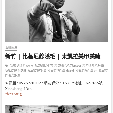
除
毛
|
品
澖
SPA
雷射治療
新竹 | 比基尼線除毛 | 米凱拉美甲美睫
私密處除毛dcard
私密處除毛刀
私密處除毛刀dcard
私密處除毛教學
私密處除毛缺點
私密處除毛膏
私密處除毛膏dcard
私密處除毛膏ptt
私密處
除毛膏推薦
📞電話 : 0925 518 827 網友評分 : 0 5⭐ 📍地址：No. 166號,
Xianzheng 13th …
新
View More
竹
|
比
基