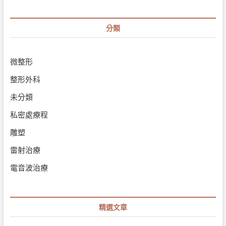
壓
按
摩/
分類
美
容
美
體/
微整形
美
睫
整形外科
美
甲/
未分類
熱
蠟
私密處療程
美
肌
雕塑
雷射治療
電音波治療
精選文章