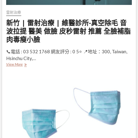
雷射治療
新竹 | 雷射治療 | 維醫診所-真空除毛 音
波拉提 醫美 做臉 皮秒雷射 推薦 全臉補脂
肉毒瘦小臉
📞電話 : 03 532 1768 網友評分 : 0 5⭐ 📍地址：300, Taiwan,
Hsinchu City,…
新
View More
竹
|
雷
射
治
療
|
維
醫
診
所-
真
空