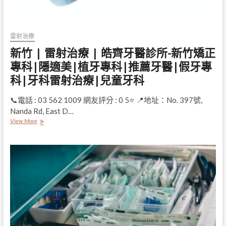
除
毛
音
波
雷射治療
拉
新竹 | 雷射治療 | 皓齊牙醫診所-新竹矯正
提
醫
專科|隱適美|植牙專科|推薦牙醫|假牙專
美
科|牙科雷射治療|兒童牙科
做
臉
皮
📞電話 : 03 562 1009 網友評分 : 0 5⭐ 📍地址：No. 397號,
秒
Nanda Rd, East D…
雷
新
View More
射
竹
推
|
薦
雷
全
射
臉
治
補
療
脂
|
肉
皓
毒
齊
瘦
牙
小
醫
臉