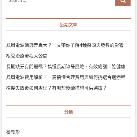
雷
醫
…
射
美
治
診
療|
所
近期文章
兒
2F-
童
整
牙
型
科
外
鳳凰電波價錢差異大？一文帶你了解4種探頭與發數的影響
科/
除
根管治療流程大公開
斑
除
長期缺牙有問題嗎？搞懂長期缺牙風險，有效維護口腔健康
刺
青
鳳凰電波費用解析！一篇搞懂合理費用與如何挑選合適療程
除
疣
植髮失敗後如何處理？有哪些後續措施可供選擇？
雷
射/
微
整
分類
形
微整形