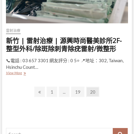
診
所-
新
竹
矯
正
雷射治療
專
新竹 | 雷射治療 | 源興時尚醫美診所2F-
科|
隱
整型外科/除斑除刺青除疣雷射/微整形
適
美|
📞電話 : 03 657 3301 網友評分 : 0 5⭐ 📍地址：302, Taiwan,
植
牙
Hsinchu Count…
專
新
View More
科|
竹
推
|
薦
文
雷
Previous
Page
Page
Page
1
...
19
20
牙
射
page
章
醫|
治
假
療
導
牙
|
專
源
覽
科|
興
牙
時
Search
科
尚