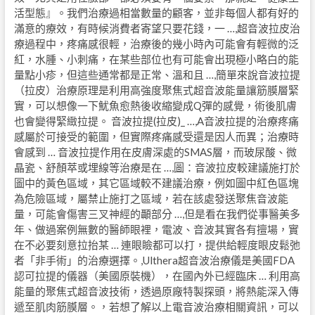
活型態』。我們治療過相當數量的顧客，並非每個人都有好的
滿意的療效，有時候消費者寄望只要花錢，一 …,超音波拉皮治
療過程中，疼痛感很輕，治療後的幾小時內可能會有輕微的泛
紅，水腫、小刺痛，在某些部位也有可能會出現極小略白的能
量點小疹，但這些通常都是正常、溫和且 …,簡單來說音波拉提
（拉皮）治療原理是利用高強度聚焦式超音波能量讓筋膜層緊
實，可以想像一下魷魚愈熱後收縮變成Q彈的感覺，術後肌膚
也會變得緊緻拉提。 音波拉提(拉皮)_ …,A音波拉提的治療疼痛
感屬於可接受的範圍，但實際疼痛感受還是因人而異；治療時
會感到 … 音波拉提作用在皮膚深處的SMAS層，而玻尿酸、微
晶瓷、舒顏萃或埋線等治療是在 …,圖：音波拉皮較建議施打於
圖中的黃色區域，其它區域較不建議治療，例如圖中紅色區塊
為危險區域，屬禁止施打之區域，若在該處發送聚焦音波能
量，可能會傷害三叉神經的顳部分 …,但是看在我們從事醫美多
年、做過案例無數的醫師眼裡，電波、音波其實各有擅場，實
在不必要刻意拉抬某 … 連眼瞼都可以打，提供給輕度眼皮鬆弛
者「非手術」的治療選擇。,​Ulthera超音波治療儀是美國FDA
認可拉提的儀器（美國原裝機），在國內外已經臨床 … 利用高
能量的聚焦式超音波技術，透過原廠特製探頭，將熱能深入傳
遞至肌肉筋膜層。，若想了解以上電音波治療相關資訊，可以