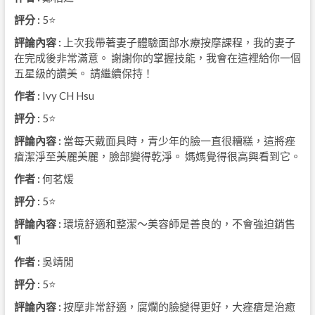
評分 :
5⭐
評論內容 :
上次我帶著妻子體驗面部水療按摩課程，我的妻子
在完成後非常滿意。 謝謝你的掌握技能，我會在這裡給你一個
五星級的讚美。 請繼續保持！
作者 :
Ivy CH Hsu
評分 :
5⭐
評論內容 :
當每天戴面具時，青少年的臉一直很糟糕，這將痤
瘡潔淨至美麗美麗，臉部變得乾淨。 媽媽覺得很高興看到它。
作者 :
何茗煖
評分 :
5⭐
評論內容 :
環境舒適和整潔〜美容師是善良的，不會強迫銷售
¶
作者 :
吳靖閒
評分 :
5⭐
評論內容 :
按摩非常舒適，腐爛的臉變得更好，大痤瘡是治癒