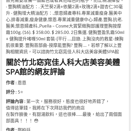
首先需要准備一個藍色或者其他暗色的瓶子，防止精油揮發。
· 豐胸精油配方：. 天竺葵2滴+依蘭2滴+玫瑰2滴+甜杏仁30毫
升 · 健胸增大精油配方：.,懷恩婦產專科.專業減重瘦身.醫美中
心,排毒減重,瘦身健康,懷恩.專業減重健康中心.婦產.豐胸.抗老.
醫美,懷恩婦產科.,Puella – Cosme大賞緊緻胸部護理豐胸按摩
霜100g. (16). $ 358.00. $ 285.00. 2日集運. 健胸豐盈乳霜50ml
+ 健胸提升啫喱50ml 套裝-[平行 …,目錄. 上胸沒肉的救星-練胸
肌很重要. 豐胸首部曲-按摩能豐胸? 豐胸 …，若想了解以上豐
胸相關資訊，可以諮詢竹北窈窕佳人科大店美容美體SPA館
關於竹北窈窕佳人科大店美容美體
SPA館的網友評論
作者 :
恩恩
評分 :
5⭐
評論內容 :
第一次，服務很好，態度也很好地弄錯了，
值得這筆錢，我將在下次拜訪我們的商店
在製作臉後，有甜湯飲料，這也很棒……最後，給出了兩個面
部面具！ ！！ 😳
作者 :
鄭柏廷