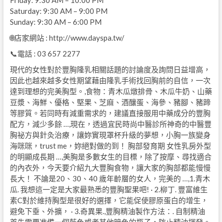
Friday: 9:30 AM – 10:00 PM
Saturday: 9:30 AM – 9:00 PM
Sunday: 9:30 AM – 6:00 PM
🌐店家網站 : http://www.dayspa.tw/
📞電話 : 03 657 2277
現代的女性對於豐胸隆乳相關話題的討論度及詢問日益增高，
因此也越來越多女性期望藉由隆乳手術找回胸前的自信，一次
達到理想的完美胸型。,食物：青木瓜燉排骨、木瓜牛奶、山藥
豆漿、海鮮、優格、堅果、芝麻、酒釀蛋、海參、豬腳、豬蹄
等膠質。若同時有減重需求的，建議直接服用中藥成分的豐胸
配方，減少多餘 …,現在，透過宜民時尚中醫診所神奇的中醫豐
胸祕方與針灸治療，讓妳實現罩杯升級的夢想，小胸一族變身
海咪咪，trust me，妳絕對做的到！ 胸部發育期 女性乳房外型
的明顯成長期 …,美胸是多數女生的目標，除了按摩、尋找適合
的內衣外，今天要介紹九大豐胸食物，讓大家的胸部都能慢慢
長大！ 不論是20、30、40 歲年齡層的女人，完美的 …,1.青木
瓜. 我想這一定是大家最熟悉的豐胸聖果吧! · 2.柳丁. 豐富維生
素C對於維持胸型是很好的選擇，它能促使膠原蛋白的增生，
避免下垂、外擴， · 3.奇異果.,豐胸精油製作方法：. 自制精油