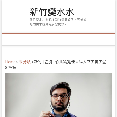
Skip
新竹變水水
to
content
新竹變水水收錄全新竹醫美診所，可依據
您的需求找到適合您的診所
Home
»
未分類
»
新竹 | 豐胸 | 竹北窈窕佳人科大店美容美體
SPA館