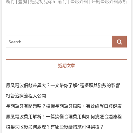
post:
post:
新竹 | 豐胸 | 遇見初見spa
新竹 | 整形外科 | 紐約整形外科診所
章
導
覽
Search
…
近期文章
鳳凰電波價錢差異大？一文帶你了解4種探頭與發數的影響
根管治療流程大公開
長期缺牙有問題嗎？搞懂長期缺牙風險，有效維護口腔健康
鳳凰電波費用解析！一篇搞懂合理費用與如何挑選合適療程
植髮失敗後如何處理？有哪些後續措施可供選擇？