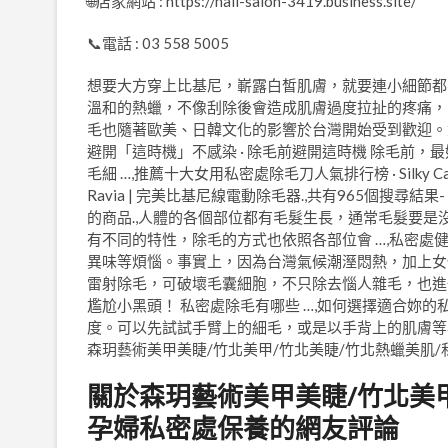
🌐店家網站 : https://nail-salon-3419.business.site/
📞電話 : 03 558 5005
想要大方穿上比基尼，嶄露白皙肌膚，就要連小細節都
溫和的熱蠟，不像刮除後會造成肌膚過度拉扯的疼痛，
毛也隨著歐美、日韓文化的影響於台灣開始受到歡迎。尤
避開「這時機」不感染 · 除毛前避開這時機 除毛前
毛細 …,推薦十大女用私密處除毛刀人氣排行榜 · Silky Care 
Ravia | 完美比基尼線電動除毛器.,共有965個搜
的商品.,人體的各個部位都有毛髮生長，通常毛髮要
有不同的特性，除毛的方式也依照各部位會 …,私密
異味等煩惱。事實上，因為台灣氣候潮溼悶熱，加上女
雷射除毛，可破壞毛囊細胞，不只除去惱人雜毛，也進
尷尬小黑頭！ 私密處除毛有哪些 …,如何選擇適合妳的私
度。可以先試試手臂上的細毛，或是以手背上的肌膚等小
森玥藝術美甲美睫/竹北美甲/竹北美睫/竹北熱蠟美肌/
關於森玥藝術美甲美睫/竹北美甲
孕婦私密處保養的網友評論