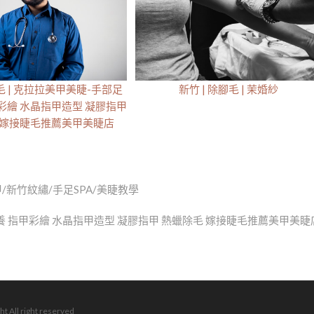
腳毛 | 克拉拉美甲美睫-手部足
新竹 | 除腳毛 | 茉婚紗
彩繪 水晶指甲造型 凝膠指甲
 嫁接睫毛推薦美甲美睫店
甲/新竹紋繡/手足SPA/美睫教學
部保養 指甲彩繪 水晶指甲造型 凝膠指甲 熱蠟除毛 嫁接睫毛推薦美甲美睫
ht All right reserved