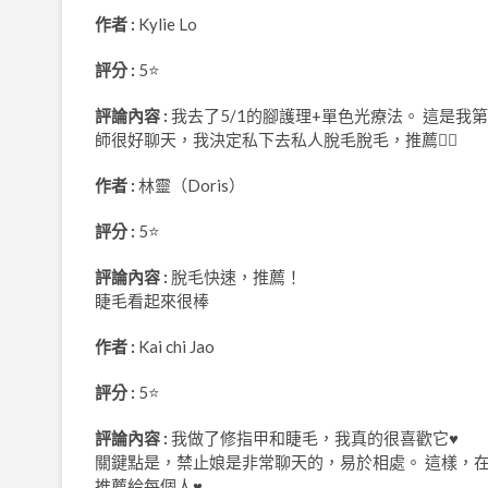
作者 :
Kylie Lo
評分 :
5⭐
評論內容 :
我去了5/1的腳護理+單色光療法。 這是我
師很好聊天，我決定私下去私人脫毛脫毛，推薦👍🏻
作者 :
林靈（Doris）
評分 :
5⭐
評論內容 :
脫毛快速，推薦！
睫毛看起來很棒
作者 :
Kai chi Jao
評分 :
5⭐
評論內容 :
我做了修指甲和睫毛，我真的很喜歡它♥
關鍵點是，禁止娘是非常聊天的，易於相處。 這樣，
推薦給每個人♥