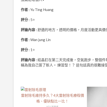
作者 :
Yu Ting Huang
評分 :
5⭐
評論內容 :
舒適的地方，透明的價格，月度活動更具價
作者 :
Wan jung Lin
評分 :
1⭐
評論內容 :
結晶釘在第二天完成後，空氣跑步，整個件每
稱為我自己簽了新人。 練習型！？ 這句話真的很難接
雷射除毛維持多久？4大雷射除毛療程價
格、優缺點比一比！
AD | 字耕者