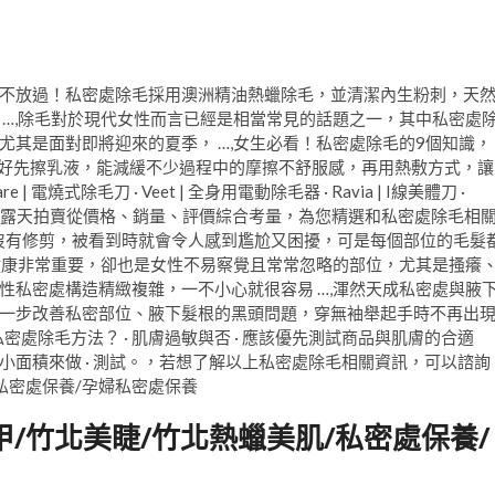
不放過！私密處除毛採用澳洲精油熱蠟除毛，並清潔內生粉刺，天
 …,除毛對於現代女性而言已經是相當常見的話題之一，其中私密處
其是面對即將迎來的夏季， …,女生必看！私密處除毛的9個知識，
，最好先擦乳液，能減緩不少過程中的摩擦不舒服感，再用熱敷方式，讓
| 電燒式除毛刀 · Veet | 全身用電動除毛器 · Ravia | I線美體刀 ·
尋結果- 露天拍賣從價格、銷量、評價綜合考量，為您精選和私密處除毛相
是沒有修剪，被看到時就會令人感到尷尬又困擾，可是每個部位的毛髮
處健康非常重要，卻也是女性不易察覺且常常忽略的部位，尤其是搔癢
性私密處構造精緻複雜，一不小心就很容易 …,渾然天成私密處與腋
一步改善私密部位、腋下髮根的黑頭問題，穿無袖舉起手時不再出
密處除毛方法？ · 肌膚過敏與否 · 應該優先測試商品與肌膚的合適
面積來做 · 測試。，若想了解以上私密處除毛相關資訊，可以諮詢
私密處保養/孕婦私密處保養
/竹北美睫/竹北熱蠟美肌/私密處保養/