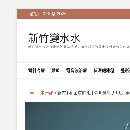
Skip
星期五, 07 8 月, 2026
to
content
新竹變水水
新竹變水水收錄全新竹醫美診所，可依據您的需求找到適合您的診
雷射治療
雕塑
電音波治療
私密處療程
整形
Home
»
未分類
»
新竹 | 私密處除毛 | 森玥藝術美甲