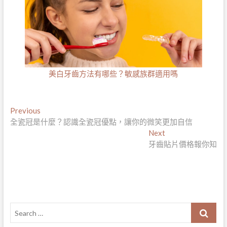
美白牙齒方法有哪些？敏感族群適用嗎
文
Previous
Previous
post:
全瓷冠是什麼？認識全瓷冠優點，讓你的微笑更加自信
章
Next
Next
導
post:
牙齒貼片價格報你知
覽
Search
…